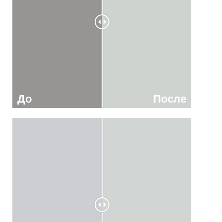
До
После